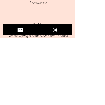
Leeuwarden
Marktjes
Iedere vrijdag is er markt aan het Koningin
Wilhelminaplein van
9.00-17.00
uur.
Daar kun je terecht voor
streekproducten, kleding, groente, fruit
en een bloemetje. Iedere zaterdag is er aan
de Nieuwstad een kleinere markt. In het
voorjaar en de zomer zijn er regelmatig
ook andere soorten markten. Zie
Markten
in Leeuwarden | Winkelen in Leeuwarden |
Visit Leeuwarden